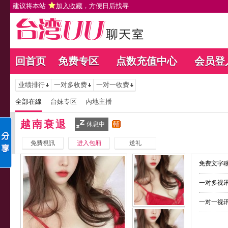
建议将本站
加入收藏
，方便日后找寻
回首页
免费专区
点数充值中心
会员登
业绩排行
一对多收费
一对一收费
全部在線
台妹专区
內地主播
越南衰退
休息中
免費視訊
进入包厢
送礼
免费文字聊
一对多视讯
一对一视讯